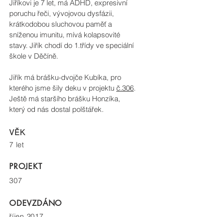
Jiříkovi je 7 let, má ADHD, expresivní
poruchu řeči, vývojovou dysfázii,
krátkodobou sluchovou paměť a
sníženou imunitu, mívá kolapsovité
stavy. Jiřík chodí do 1.třídy ve speciální
škole v Děčíně.
Jiřík má brášku-dvojče Kubíka, pro
kterého jsme šily deku v projektu
č.306
.
Ještě má staršího brášku Honzíka,
který od nás dostal polštářek.
VĚK
7 let
PROJEKT
307
ODEVZDÁNO
říjen 2017