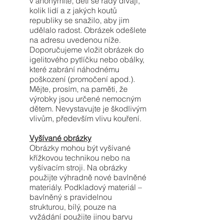
v anonymitě, děti se rády dívají,
kolik lidí a z jakých koutů
republiky se snažilo, aby jim
udělalo radost. Obrázek odešlete
na adresu uvedenou níže.
Doporučujeme vložit obrázek do
igelitového pytlíčku nebo obálky,
které zabrání náhodnému
poškození (promočení apod.).
Mějte, prosím, na paměti, že
výrobky jsou určené nemocným
dětem. Nevystavujte je škodlivým
vlivům, především vlivu kouření.
Vyšívané obrázky
Obrázky mohou být vyšívané
křížkovou technikou nebo na
vyšívacím stroji. Na obrázky
použijte výhradně nové bavlněné
materiály. Podkladový materiál –
bavlněný s pravidelnou
strukturou, bílý, pouze na
vyžádání použijte jinou barvu