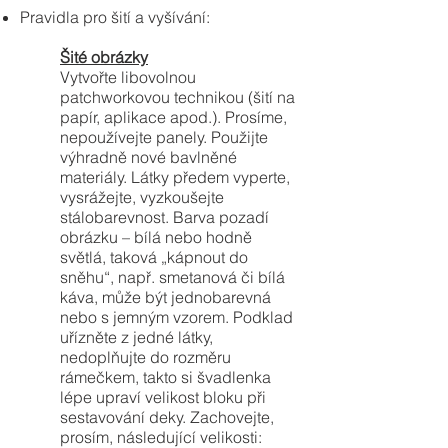
Pravidla pro šití a vyšívání:
Šité obrázky
Vytvořte libovolnou
patchworkovou technikou (šití na
papír, aplikace apod.). Prosíme,
nepoužívejte panely. Použijte
výhradně nové bavlněné
materiály. Látky předem vyperte,
vysrážejte, vyzkoušejte
stálobarevnost. Barva pozadí
obrázku – bílá nebo hodně
světlá, taková „kápnout do
sněhu“, např. smetanová či bílá
káva, může být jednobarevná
nebo s jemným vzorem. Podklad
uřízněte z jedné látky,
nedoplňujte do rozměru
rámečkem, takto si švadlenka
lépe upraví velikost bloku při
sestavování deky. Zachovejte,
prosím, následující velikosti: