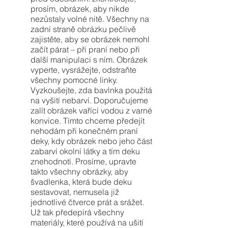
prosím, obrázek, aby nikde
nezůstaly volné nitě. Všechny na
zadní straně obrázku pečlivě
zajistěte, aby se obrázek nemohl
začít párat – při praní nebo při
další manipulaci s ním. Obrázek
vyperte, vysrážejte, odstraňte
všechny pomocné linky.
Vyzkoušejte, zda bavlnka použitá
na vyšití nebarví. Doporučujeme
zalít obrázek vařící vodou z varné
konvice. Tímto chceme předejít
nehodám při konečném praní
deky, kdy obrázek nebo jeho část
zabarví okolní látky a tím deku
znehodnotí. Prosíme, upravte
takto všechny obrázky, aby
švadlenka, která bude deku
sestavovat, nemusela již
jednotlivé čtverce prát a srážet.
Už tak předepírá všechny
materiály, které používá na ušití