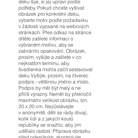
deku šije, si jej upraví podle
potřeby. Pokud chcete vyšívat
obrázek pro konkrétní deku,
vyberte motiv podle požadavku
v žádosti vypsané na webových
stránkách. Přes odkaz na stránce
dítěte zašlete informaci o
vybraném motivu, aby se
zabránilo opakování. Obrázek,
prosím, vyšijte a zašlete v co
nejkratším termínu, aby
švadlenka mohla začít sestavovat
deku.Vyšijte, prosím, na čtverec
podpis - většinou jméno a místo.
Podpis by měl být malý a ne
příliš výrazný. Neměl by překročit
maximální velikost obrázku, tzn.
20 x 20 cm. Nezůstávejte
v anonymitě, děti se rády dívají,
kolik lidí a z jakých koutů
republiky se snažilo, aby jim
udělalo radost. Příprava obrázku
před odesláním: zkontrolujte,