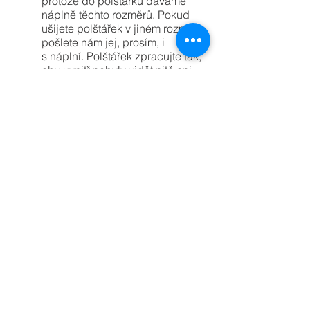
protože do polštářků dáváme
náplně těchto rozměrů. Pokud
ušijete polštářek v jiném rozměru,
pošlete nám jej, prosím, i
s náplní. Polštářek zpracujte tak,
aby uvnitř nebyly vidět nitě ani
švy spojující vrchní část polštáře
se spodní částí. Buď udělejte
klasický lem jako na dece, nebo
po otočení ještě proštepujte
polštářek na patku, abyste šev
schovaly. Není hezké, když uvnitř
polštářku vykukují nitě a švy,
polštářek bude také trvanlivější.
Polštářek po ušití vyperte,
přežehlete napařovací nebo
parní žehličkou. Dejte, prosím,
pozor, abyste neseškvařily
vatelín. Polštářek vložte do
igelitového sáčku, aby se
zabránilo náhodnému poškození
či promočení a odešlete na
adresu níže.