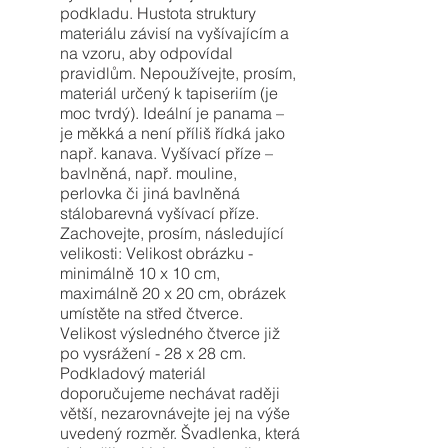
podkladu. Hustota struktury
materiálu závisí na vyšívajícím a
na vzoru, aby odpovídal
pravidlům. Nepoužívejte, prosím,
materiál určený k tapiseriím (je
moc tvrdý). Ideální je panama –
je měkká a není příliš řídká jako
např. kanava. Vyšívací příze –
bavlněná, např. mouline,
perlovka či jiná bavlněná
stálobarevná vyšívací příze.
Zachovejte, prosím, následující
velikosti: Velikost obrázku -
minimálně 10 x 10 cm,
maximálně 20 x 20 cm, obrázek
umístěte na střed čtverce.
Velikost výsledného čtverce již
po vysrážení - 28 x 28 cm.
Podkladový materiál
doporučujeme nechávat raději
větší, nezarovnávejte jej na výše
uvedený rozměr. Švadlenka, která