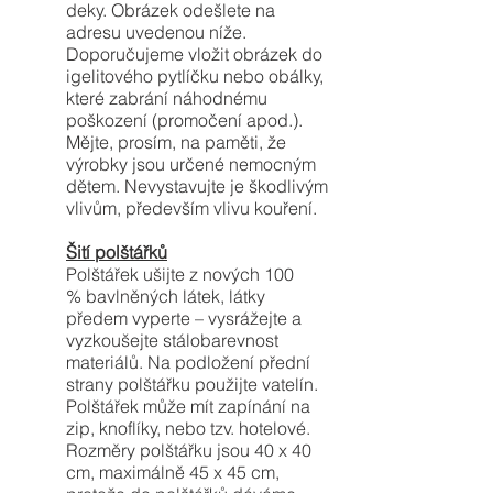
deky. Obrázek odešlete na
adresu uvedenou níže.
Doporučujeme vložit obrázek do
igelitového pytlíčku nebo obálky,
které zabrání náhodnému
poškození (promočení apod.).
Mějte, prosím, na paměti, že
výrobky jsou určené nemocným
dětem. Nevystavujte je škodlivým
vlivům, především vlivu kouření.
Šití polštářků
Polštářek ušijte z nových 100
% bavlněných látek, látky
předem vyperte – vysrážejte a
vyzkoušejte stálobarevnost
materiálů. Na podložení přední
strany polštářku použijte vatelín.
Polštářek může mít zapínání na
zip, knoflíky, nebo tzv. hotelové.
Rozměry polštářku jsou 40 x 40
cm, maximálně 45 x 45 cm,