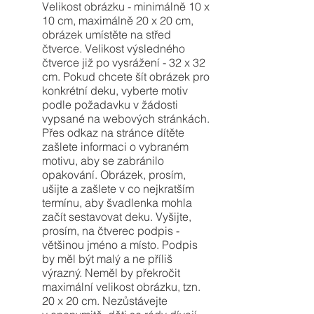
Velikost obrázku - minimálně 10 x
10 cm, maximálně 20 x 20 cm,
obrázek umístěte na střed
čtverce. Velikost výsledného
čtverce již po vysrážení - 32 x 32
cm. Pokud chcete šít obrázek pro
konkrétní deku, vyberte motiv
podle požadavku v žádosti
vypsané na webových stránkách.
Přes odkaz na stránce dítěte
zašlete informaci o vybraném
motivu, aby se zabránilo
opakování. Obrázek, prosím,
ušijte a zašlete v co nejkratším
termínu, aby švadlenka mohla
začít sestavovat deku. Vyšijte,
prosím, na čtverec podpis -
většinou jméno a místo. Podpis
by měl být malý a ne příliš
výrazný. Neměl by překročit
maximální velikost obrázku, tzn.
20 x 20 cm. Nezůstávejte