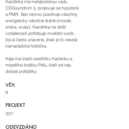
Karolínka má metabolickou vadu
CDGsyndrom Ij, projevuje se hypotonií
a PMR. Tato nemoc postihuje všechny
energeticky náročné tkáně (mozek,
srdce, svaly). Karolínka na delší
vzdálenosti potřebuje invalidní vozík,
bývá často unavená, jinak je to veselá
kamarádská holčička.
Kája má starší sestřičku Kačenku a
mladšího brášku Péťu, kteří od nás
dostali polštářky.
VĚK
9
PROJEKT
337
ODEVZDÁNO