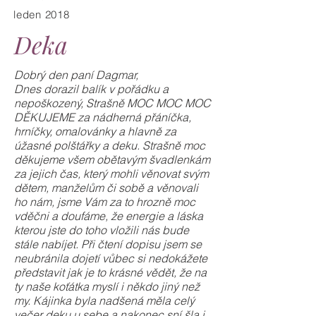
leden 2018
Deka
Dobrý den paní Dagmar,
Dnes dorazil balík v pořádku a
nepoškozený, Strašně MOC MOC MOC
DĚKUJEME za nádherná přáníčka,
hrníčky, omalovánky a hlavně za
úžasné polštářky a deku. Strašně moc
děkujeme všem obětavým švadlenkám
za jejich čas, který mohli věnovat svým
dětem, manželům či sobě a věnovali
ho nám, jsme Vám za to hrozně moc
vděčni a doufáme, že energie a láska
kterou jste do toho vložili nás bude
stále nabíjet. Při čtení dopisu jsem se
neubránila dojetí vůbec si nedokážete
představit jak je to krásné vědět, že na
ty naše koťátka myslí i někdo jiný než
my. Kájinka byla nadšená měla celý
večer deku u sebe a nakonec sní šla i