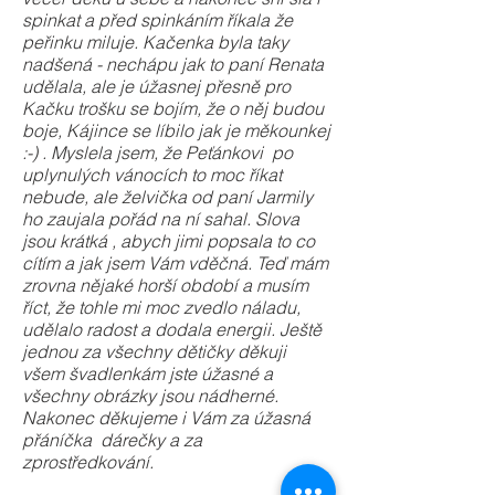
spinkat a před spinkáním říkala že
peřinku miluje. Kačenka byla taky
nadšená - nechápu jak to paní Renata
udělala, ale je úžasnej přesně pro
Kačku trošku se bojím, že o něj budou
boje, Kájince se líbilo jak je měkounkej
:-) . Myslela jsem, že Peťánkovi po
uplynulých vánocích to moc říkat
nebude, ale želvička od paní Jarmily
ho zaujala pořád na ní sahal. Slova
jsou krátká , abych jimi popsala to co
cítím a jak jsem Vám vděčná. Teď mám
zrovna nějaké horší období a musím
říct, že tohle mi moc zvedlo náladu,
udělalo radost a dodala energii. Ještě
jednou za všechny dětičky děkuji
všem švadlenkám jste úžasné a
všechny obrázky jsou nádherné.
Nakonec děkujeme i Vám za úžasná
přáníčka dárečky a za
zprostředkování.