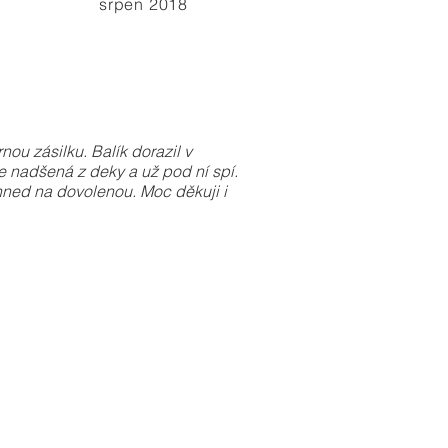
srpen 2018
u zásilku. Balík dorazil v
e nadšená z deky a už pod ní spí.
 hned na dovolenou. Moc děkuji i
látka
na
zádíčka
deky
od
263
Ivany
z