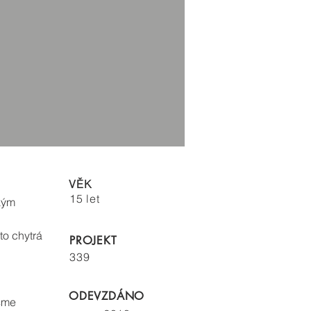
VĚK
15 let
hkým
to chytrá
PROJEKT
339
ODEVZDÁNO
jsme