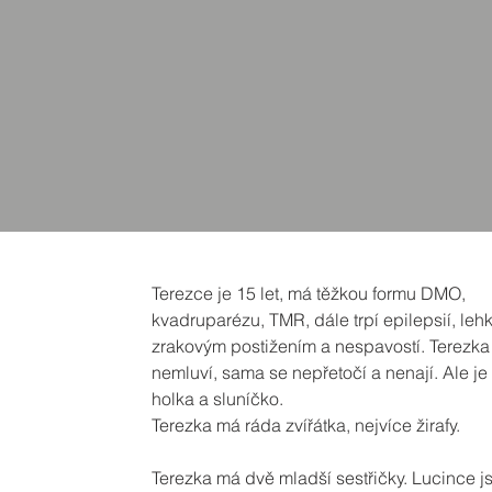
Terezce je 15 let, má těžkou formu DMO,
kvadruparézu, TMR, dále trpí epilepsií, le
zrakovým postižením a nespavostí. Terezka
nemluví, sama se nepřetočí a nenají. Ale je 
holka a sluníčko.
Terezka má ráda zvířátka, nejvíce žirafy.
Terezka má dvě mladší sestřičky. Lucince 