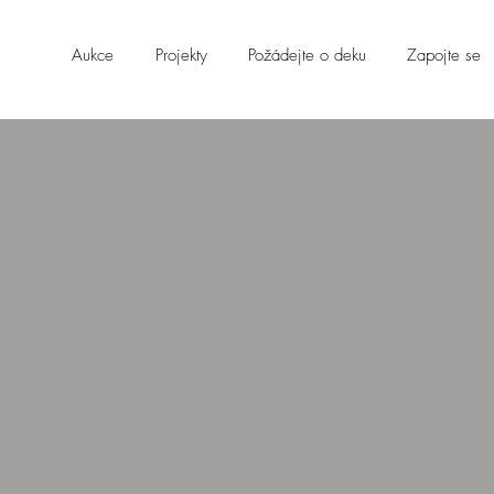
Aukce
Projekty
Požádejte o deku
Zapojte se