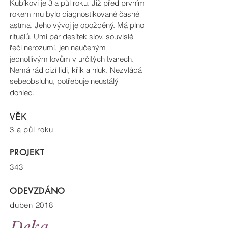
Kubíkovi je 3 a půl roku. Již před prvním
rokem mu bylo diagnostikované časné
astma. Jeho vývoj je opožděný. Má plno
rituálů. Umí pár desítek slov, souvislé
řeči nerozumí, jen naučeným
jednotlivým lovům v určitých tvarech.
Nemá rád cizí lidi, křik a hluk. Nezvládá
sebeobsluhu, potřebuje neustálý
dohled.
VĚK
3 a půl roku
PROJEKT
343
ODEVZDÁNO
duben 2018
Deka