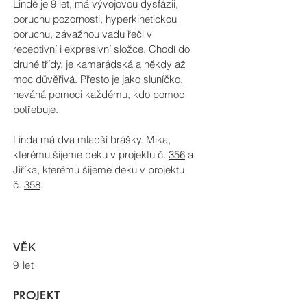
Lindě je 9 let, má vývojovou dysfázii,
poruchu pozornosti, hyperkinetickou
poruchu, závažnou vadu řeči v
receptivní i expresivní složce. Chodí do
druhé třídy, je kamarádská a někdy až
moc důvěřivá. Přesto je jako sluníčko,
neváhá pomoci každému, kdo pomoc
potřebuje.
Linda má dva mladší brášky. Mika,
kterému šijeme deku v projektu č.
356
a
Jiříka, kterému šijeme deku v projektu
č.
358
.
VĚK
9 let
PROJEKT