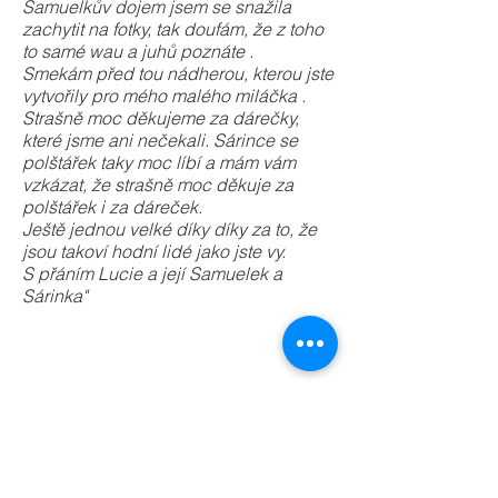
Samuelkův dojem jsem se snažila
zachytit na fotky, tak doufám, že z toho
to samé wau a juhů poznáte .
Smekám před tou nádherou, kterou jste
vytvořily pro mého malého miláčka .
Strašně moc děkujeme za dárečky,
které jsme ani nečekali. Sárince se
polštářek taky moc líbí a mám vám
vzkázat, že strašně moc děkuje za
polštářek i za dáreček.
Ještě jednou velké díky díky za to, že
jsou takoví hodní lidé jako jste vy.
S přáním Lucie a její Samuelek a
Sárinka"
pošlářek
ušila
deku
Vlaďka,
ušila
Úsobrno