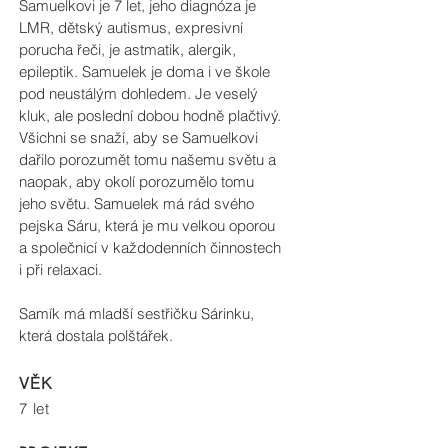
Samuelkovi je 7 let, jeho diagnóza je
LMR, dětský autismus, expresivní
porucha řeči, je astmatik, alergik,
epileptik. Samuelek je doma i ve škole
pod neustálým dohledem. Je veselý
kluk, ale poslední dobou hodně plačtivý.
Všichni se snaží, aby se Samuelkovi
dařilo porozumět tomu našemu světu a
naopak, aby okolí porozumělo tomu
jeho světu. Samuelek má rád svého
pejska Sáru, která je mu velkou oporou
a společnicí v každodenních činnostech
i při relaxaci.
Samík má mladší sestřičku Sárinku,
která dostala polštářek.
VĚK
7 let