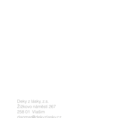
Deky z lásky, z.s.
Žižkovo náměstí 267
258 01 Vlašim
dagmar@dekyzlasky.cz