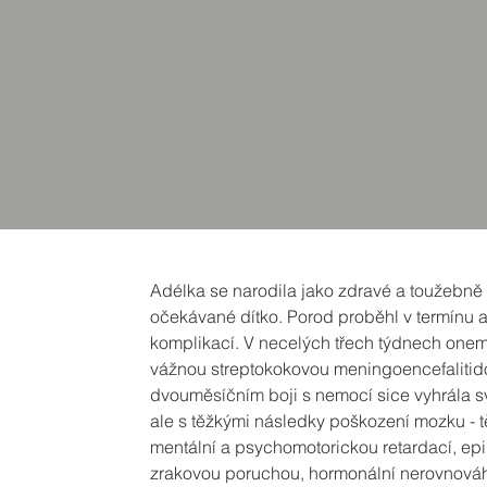
Adélka se narodila jako zdravé a toužebně
očekávané dítko. Porod proběhl v termínu 
komplikací. V necelých třech týdnech one
vážnou streptokokovou meningoencefalitid
dvouměsíčním boji s nemocí sice vyhrála sv
ale s těžkými následky poškození mozku - 
mentální a psychomotorickou retardací, epil
zrakovou poruchou, hormonální nerovnováh