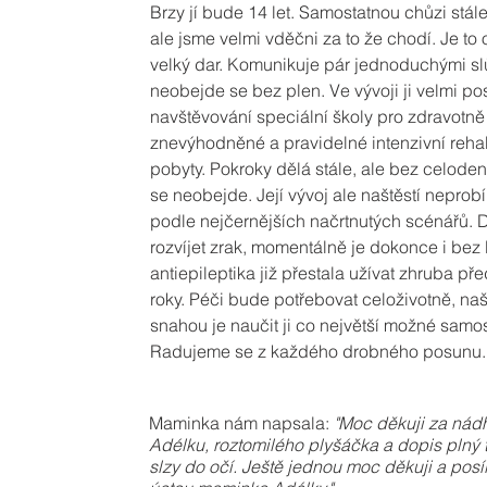
Brzy jí bude 14 let. Samostatnou chůzi stále 
ale jsme velmi vděčni za to že chodí. Je to
velký dar. Komunikuje pár jednoduchými sl
neobejde se bez plen. Ve vývoji ji velmi p
navštěvování speciální školy pro zdravotně
znevýhodněné a pravidelné intenzivní rehab
pobyty. Pokroky dělá stále, ale bez celode
se neobejde. Její vývoj ale naštěstí neprobí
podle nejčernějších načrtnutých scénářů. D
rozvíjet zrak, momentálně je dokonce i bez l
antiepileptika již přestala užívat zhruba pře
roky. Péči bude potřebovat celoživotně, naš
snahou je naučit ji co největší možné samos
Radujeme se z každého drobného posunu.
Maminka nám napsala:
"
Moc děkuji za nád
Adélku, roztomilého plyšáčka a dopis plný 
slzy do očí. Ještě jednou moc děkuji a posíl