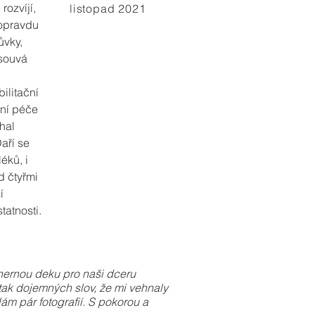
rozvíjí,
listopad 2021
 opravdu
ůvky,
osouvá
ilitační
nní péče
hal
aří se
éků, i
d čtyřmi
í
tatnosti.
hernou deku pro naši dceru
tak dojemných slov, že mi vehnaly
ám pár fotografií. S pokorou a