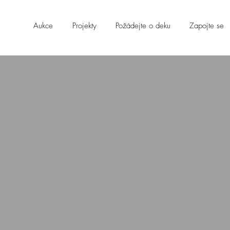
Aukce
Projekty
Požádejte o deku
Zapojte se