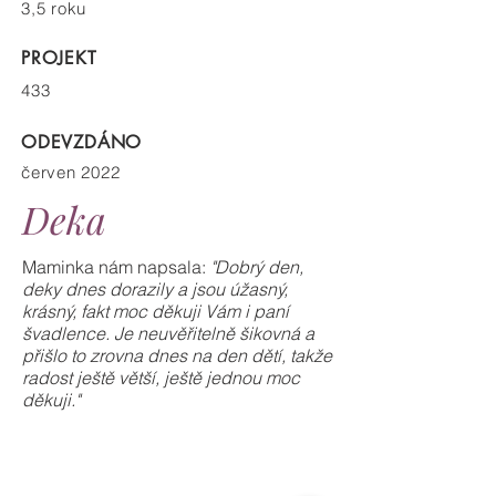
3,5 roku
PROJEKT
433
ODEVZDÁNO
červen 2022
Deka
Maminka nám napsala:
"Dobrý den,
deky dnes dorazily a jsou úžasný,
krásný, fakt moc děkuji Vám i paní
švadlence. Je neuvěřitelně šikovná a
přišlo to zrovna dnes na den dětí, takže
radost ještě větší, ještě jednou moc
děkuji."
deku
ušila
Šavi,