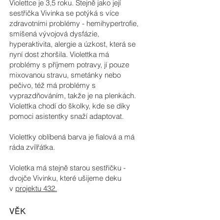
Violettce je 3,5 roku. Stejně jako její
sestřička Vivinka se potýká s více
zdravotními problémy - hemihypertrofie,
smíšená vývojová dysfázie,
hyperaktivita, alergie a úzkost, která se
nyní dost zhoršila. Violettka má
problémy s příjmem potravy, jí pouze
mixovanou stravu, smetánky nebo
pečivo, též má problémy s
vyprazdňováním, takže je na plenkách.
Violettka chodí do školky, kde se díky
pomoci asistentky snaží adaptovat.
Violettky oblíbená barva je fialová a má
ráda zvílřátka.
Violetka má stejně starou sestřičku -
dvojče Vivinku, které ušijeme deku
v
projektu 432.
VĚK