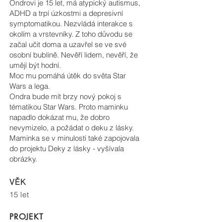
Ondrovi je 15 let, má atypický autismus,
ADHD a trpí úzkostmi a depresivní
symptomatikou. Nezvládá interakce s
okolím a vrstevníky. Z toho důvodu se
začal učit doma a uzavřel se ve své
osobní bublině. Nevěří lidem, nevěří, že
umějí být hodní.
Moc mu pomáhá útěk do světa Star
Wars a lega.
Ondra bude mít brzy nový pokoj s
tématikou Star Wars. Proto maminku
napadlo dokázat mu, že dobro
nevymizelo, a požádat o deku z lásky.
Maminka se v minulosti také zapojovala
do projektu Deky z lásky - vyšívala
obrázky.
VĚK
15 let
PROJEKT