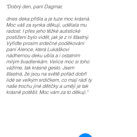
"Dobrý den, paní Dagmar,
dnes deka přišla a je tuze moc krásná.
Moc váš za synka děkuji, udělala mu
radost. I přes jeho těžké autistické
postižení bylo vidět, jak je z ní šťastný.
Vyřiďte prosím srdečné poděkování
paní Alence, která Lukáškovi
nádhernou deku ušila a i ostatním
milým švadlenkám. Velice moc si toho
vážíme, tak krásné gesto. Jsem
šťastná, že jsou na světě pořád dobří
lidé se velkým srdíčkem, co mají rádi ty
naše trochu jiné dětičky a umějí je tak
krásně potěšit. Moc vám za to děkuji."
deku
ušila
5
ušila
ušila
vyšila
Vave,