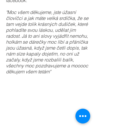
facebook:
"Moc všem děkujeme, jste úžasní
človíčci a jak máte velká srdíčka, že se
tam vejde tolik krásných dušiček, které
pohladíte svou láskou, udělat jim
radost. Já to ani slovy vyjádřit nemohu,
holkám se dárečky moc líbí a přáníčka
jsou úžasná, když jsme četli dopis, tak
nám slze kapaly dojetím, no oni už
začaly, když jsme rozbalili balík,
všechny moc pozdravujeme a mooooc
děkujem všem tetám"
deku
ušila
polštářek
polštářek
ušila
53
pro
pro
35
Jamala
ušila
ušila
vyšila
Alžbětku
Emičku
Věra,
60
66
38
ušila
ušila
Pardubice
vyšila
vyšila
vyšila
Jarfi
Míla
Luci
31
60
74
42
31
Plívová,
R.
Zdena,
Jarfi
vyšila
vyšila
vyšila
Jiřina,
Hami
Zdena,
Praha
Teplice
32
32
50
Třemošná
Teplice