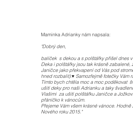
Maminka Adrianky nám napsala:
"Dobrý den,
balíček s dekou a s polštářky přišel dnes 
Deka i polštářky jsou tak krásně zabalené,
Janičce jako překvapení od Vás pod strome
hned rozbalit).♥ Samozřejmě fotečky Vám r
Tímto bych chtěla moc a moc poděkovat š
ušití deky pro naši Adrianku a taky švadl
Vlašimi za ušití polštářku Janičce a Jožko
přáníčko k vánocům.
Přejeme Vám všem krásné vánoce. Hodně zdr
Nového roku 2015."