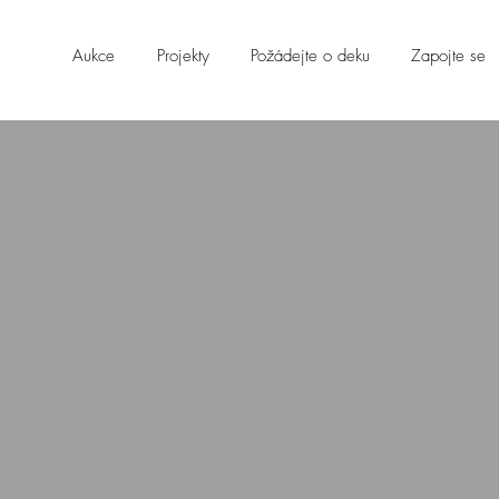
Aukce
Projekty
Požádejte o deku
Zapojte se