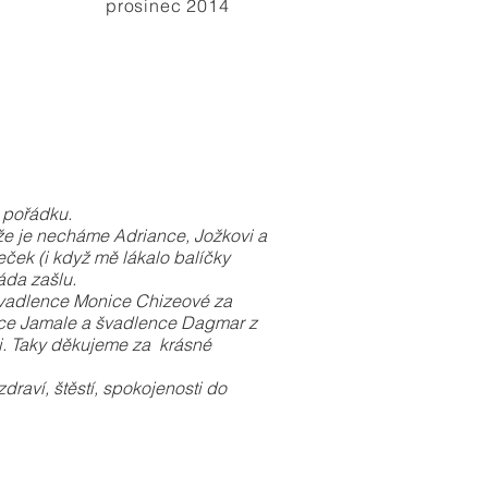
prosinec 2014
v pořádku.
 že je necháme Adriance, Jožkovi a
ček (i když mě lákalo balíčky
áda zašlu.
vadlence Monice Chizeové za
ence Jamale a švadlence Dagmar z
vi. Taky děkujeme za krásné
aví, štěstí, spokojenosti do