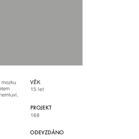
ií mozku
VĚK
etem
15 let
 nemluví,
PROJEKT
168
ODEVZDÁNO