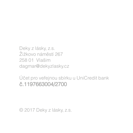
Deky z lásky, z.s.
Žižkovo náměstí 267
258 01 Vlašim
dagmar@dekyzlasky.cz
Účet pro veřejnou sbírku u UniCredit bank
č.1197663004/2700
© 2017 Deky z lásky, z.s.