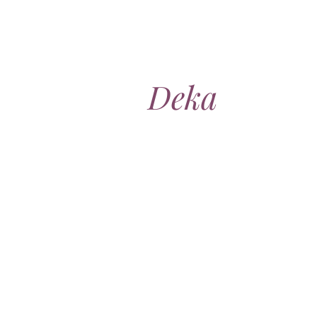
Deka
deku