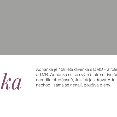
nka
Adrianka je 15ti letá dívenka s DMO – atrof
a TMR. Adrianka se se svým bratrem-dvojč
narodila předčasně, Josífek je zdravý. Aďa
nechodí, sama se nenají, používá pleny.