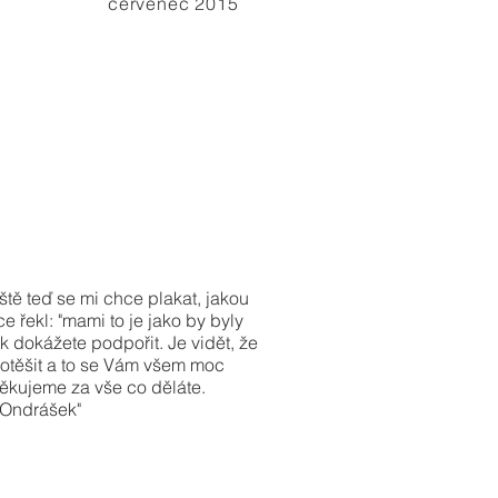
červenec 2015
ště teď se mi chce plakat, jakou
e řekl: "mami to je jako by byly
ak dokážete podpořit. Je vidět, že
potěšit a to se Vám všem moc
ěkujeme za vše co děláte.
 Ondrášek"