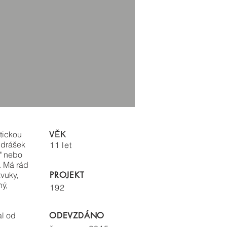
tickou
VĚK
ndrášek
11 let
" nebo
. Má rád
zvuky,
PROJEKT
ný,
192
al od
ODEVZDÁNO