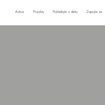
Aukce
Projekty
Požádejte o deku
Zapojte se