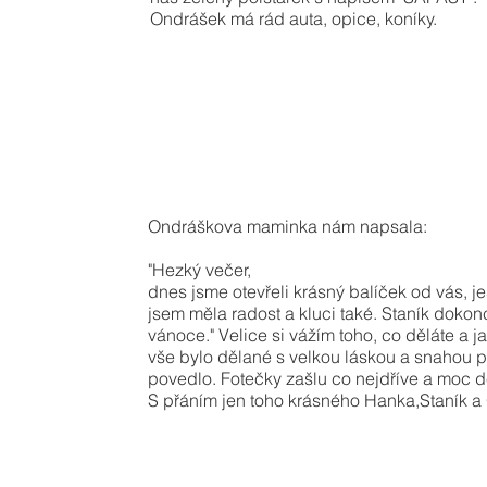
Ondrášek má rád auta, opice, koníky.
Ondráškova maminka nám napsala:
"Hezký večer,
dnes jsme otevřeli krásný balíček od vás, je
jsem měla radost a kluci také. Staník dokonc
vánoce." Velice si vážím toho, co děláte a j
vše bylo dělané s velkou láskou a snahou 
povedlo. Fotečky zašlu co nejdříve a moc d
S přáním jen toho krásného Hanka,Staník a