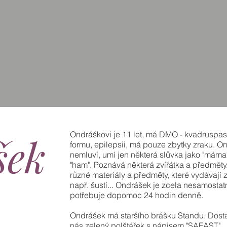
šek
Ondráškovi je 11 let, má DMO - kvadruspas
formu, epilepsii, má pouze zbytky zraku. O
nemluví, umí jen některá slůvka jako "máma
"ham". Poznává některá zvířátka a předměty
různé materiály a předměty, které vydávají 
např. šustí... Ondrášek je zcela nesamostat
potřebuje dopomoc 24 hodin denně.
Ondrášek má staršího brášku Standu. Dost
nás zelený polštářek s nápisem "SAFAST".