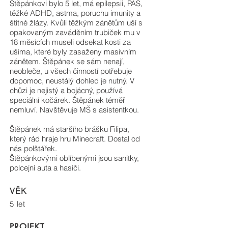
Štěpánkovi bylo 5 let, má epilepsii, PAS,
těžké ADHD, astma, poruchu imunity a
štítné žlázy. Kvůli těžkým zánětům uší s
opakovaným zaváděním trubiček mu v
18 měsících museli odsekat kosti za
ušima, které byly zasaženy masivním
zánětem. Štěpánek se sám nenají,
neobleče, u všech činností potřebuje
dopomoc, neustálý dohled je nutný. V
chůzi je nejistý a bojácný, používá
speciální kočárek. Štěpánek téměř
nemluví. Navštěvuje MŠ s asistentkou.
Štěpánek má staršího brášku Filipa,
který rád hraje hru Minecraft. Dostal od
nás polštářek.
Štěpánkovými oblíbenými jsou sanitky,
polcejní auta a hasiči.
VĚK
5 let
PROJEKT