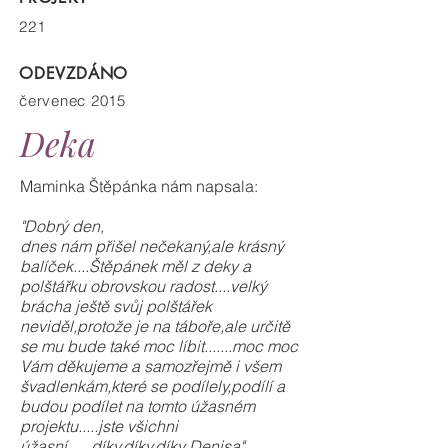
221
ODEVZDÁNO
červenec 2015
Deka
Maminka Štěpánka nám napsala:
"Dobrý den,
dnes nám přišel nečekaný,ale krásný
balíček....Štěpánek měl z deky a
polštářku obrovskou radost....velký
brácha ještě svůj polštářek
neviděl,protože je na táboře,ale určitě
se mu bude také moc líbit.......moc moc
Vám děkujeme a samozřejmě i všem
švadlenkám,které se podílely,podílí a
budou podílet na tomto úžasném
projektu.....jste všichni
úžasní......díky,díky,díky Denisa"