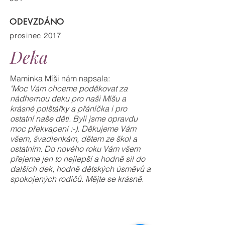
ODEVZDÁNO
prosinec 2017
Deka
Maminka Míši nám napsala:
"Moc Vám chceme poděkovat za
nádhernou deku pro naši Míšu a
krásné polštářky a přáníčka i pro
ostatní naše děti. Byli jsme opravdu
moc překvapení :-). Děkujeme Vám
všem, švadlenkám, dětem ze škol a
ostatním. Do nového roku Vám všem
přejeme jen to nejlepší a hodně sil do
dalších dek, hodně dětských úsměvů a
spokojených rodičů. Mějte se krásně.
deku
medvídek
ušila
od
274
271
medvídek
medvídek
jméno