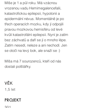
Míše je 1 a půl roku. Má vzácnou
vrozenou vadu Hemimegalencefalii,
katastrofickou epilepsii, hypotonii a
epidermální névus. Momentálně je po
třech operacích mozku, kdy jí odpojili
pravou mozkovou hemisféru od levé
kvůli katastrofální epilepsii. Nyní je zatím
bez záchvatů a daří se jí o mnoho lépe.
Zatím nesedí, neleze a ani nechodí. Jen
se otočí na levý bok, ale snaží se :)
Míša má 7 sourozenců, kteří od nás
dostali polštářky.
VĚK
1,5 let
PROJEKT
301