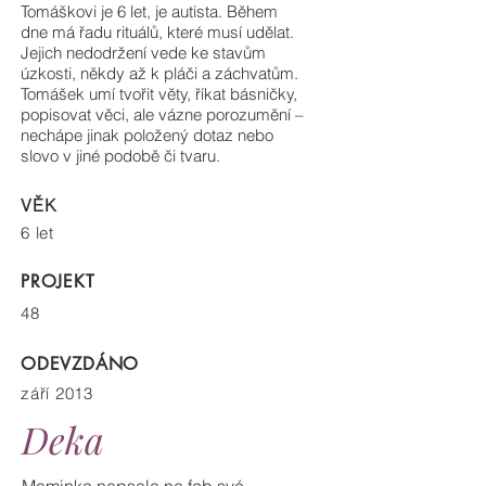
Tomáškovi je 6 let, je autista. Během
dne má řadu rituálů, které musí udělat.
Jejich nedodržení vede ke stavům
úzkosti, někdy až k pláči a záchvatům.
Tomášek umí tvořit věty, říkat básničky,
popisovat věci, ale vázne porozumění –
nechápe jinak položený dotaz nebo
slovo v jiné podobě či tvaru.
VĚK
6 let
PROJEKT
48
ODEVZDÁNO
září 2013
Deka