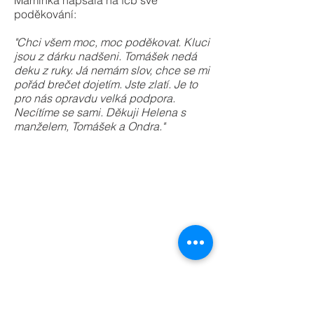
Maminka napsala na fcb své
poděkování:
"Chci všem moc, moc poděkovat. Kluci
jsou z dárku nadšeni. Tomášek nedá
deku z ruky. Já nemám slov, chce se mi
pořád brečet dojetím. Jste zlatí. Je to
pro nás opravdu velká podpora.
Necítíme se sami. Děkuji Helena s
manželem, Tomášek a Ondra."
deku
ušila
140
ušila
ušila
ušila
Lidule,
112
80
80
Kroměříž
Sorfallína,
Dagmar
Dagmar
ušila
vyšila
vyšila
Kopřivnice
T
T
53
82
86
Jamala
Magdaléna,
Marcela
vyšila
vyšila
vyšila
Polsko
Bednářová-
39
38
86
stilla
Kamila
Luci
Marcela
vyšila
vyšila
vyšila
R.
Bednářová-
10
25
128
stilla