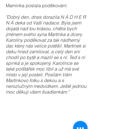
Maminka poslala poděkování:
"Dobrý den, dnes dorazila N Á D H E R
N Á deka od Vaší nadace. Byla jsem
dojatá nad tou krásou, chtěla bych
jménem svého syna Martínka a dcery
Karolíny poděkovat za tak nádherný
dar, který nás velice potěšil. Martínek si
deku hned zamiloval, a celý den sní
chodil po bytě a mazlil se s ní. Teď s ní
spinká a je spokojený. Karolínce se
také polštářek moc líbil a už má své
místo v její posteli. Posílám Vám
Martínkovo fotku s dekou a s
nerozlučným medvídkem. Ještě jednou
moc děkuji všem švadlenkám."
deku
zádíčka
ušila
deky
5
vyšila
vyšila
vyšila
Vave,
107
31
31
Praha
Katka
Zdena,
Zdena,