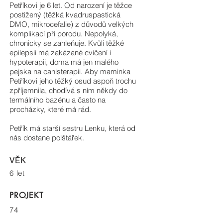
Petříkovi je 6 let. Od narození je těžce
postižený (těžká kvadruspastická
DMO, mikrocefalie) z důvodů velkých
komplikací při porodu. Nepolyká,
chronicky se zahleňuje. Kvůli těžké
epilepsii má zakázané cvičení i
hypoterapii, doma má jen malého
pejska na canisterapii. Aby maminka
Petříkovi jeho těžký osud aspoň trochu
zpříjemnila, chodívá s ním někdy do
termálního bazénu a často na
procházky, které má rád.
Petřík má starší sestru Lenku, která od
nás dostane polštářek.
VĚK
6 let
PROJEKT
74