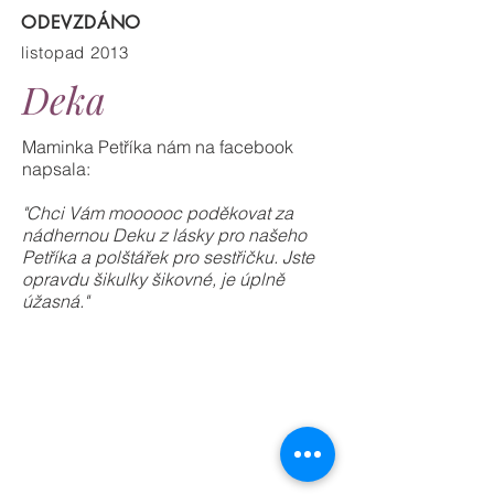
ODEVZDÁNO
listopad 2013
Deka
Maminka Petříka nám na facebook
napsala:
"Chci Vám moooooc poděkovat za
nádhernou Deku z lásky pro našeho
Petříka a polštářek pro sestřičku. Jste
opravdu šikulky šikovné, je úplně
úžasná."
deku
ušila
ušily
152
2
Jana,
ušila
ušila
ušila
Dana,
Mělník
139
115
147
Orlová
lenasss
Lenka
Lilienka,
vyšila
vyšila
vyšila
a
-
Lichnov
74
2
74
62
Stínovlas
Jiřina,
Dana
Jiřina,
Lenhulka