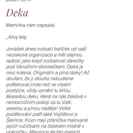
Deka
Maminka nám napsala:
„Ahoj tety,
Jonášek dnes rozbalil balíček od vaší
neziskové organizace a měl stejnou
radost, jako když rozbaloval dárečky
pod Vánočním stromečkem. Deka je
moc krásná. Originální a plná lásky! Ač
doufám, že ji dlouho nebudeme
potřebovat jinde než ve vlastní
postýlce, vždy vymění tu bílou,
škaredou deku, která na nás čekává v
nemocničním pokoji za tu Vaši,
veselou a plnou naděje! Velké
poděkování patří také Vojtíškovi a
Šárince. Kluci mají přáníčka malované
jejich ručičkami na čestném místně v
pokojíčku. Mamince těchto malých