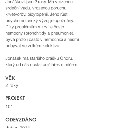
Jonáškovi jsou 2 roky. Má vrozenou
srdeční vadu, vrozenou poruchu
krvetvorby, bicytopenii. Jeho růst i
psychomotorický vývoj je opožděný.
Díky problémům s krví je často
nemocný (bronchitidy a pneumonie),
bývá proto i často v nemocnici a nesmí
pobývat ve velkém kolektivu.
Jonášek má staršího brášku Ondru,
který od nás dostal polštářek s míčem.
VĚK
2 roky
PROJEKT
101
ODEVZDÁNO
duben 2014