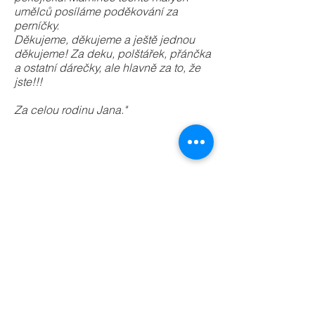
umělců posíláme poděkování za
perníčky.
Děkujeme, děkujeme a ještě jednou
děkujeme! Za deku, polštářek, přánčka
a ostatní dárečky, ale hlavně za to, že
jste!!!
Za celou rodinu Jana."
deku
ušila
150
Zita
vyšila
132
Tereza
Š.,
ušila
vyšila
vyšila
Most
154
177
63
Marci
Terka
Renata,
Hranice
Nový
vyšila
vyšila
polštářek
Hrozenkov
101
184
pro